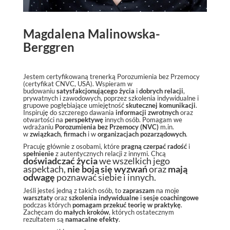
Magdalena Malinowska-
Berggren
Jestem certyfikowaną trenerką Porozumienia bez Przemocy
(certyfikat CNVC, USA). Wspieram w
budowaniu
satysfakcjonującego życia
i
dobrych relacji
,
prywatnych i zawodowych, poprzez szkolenia indywidualne i
grupowe pogłębiające umiejętność
skutecznej komunikacji
.
Inspiruję do szczerego dawania
informacji zwrotnych
oraz
otwartości na
perspektywę
innych osób. Pomagam we
wdrażaniu
Porozumienia bez Przemocy (NVC)
m.in.
w
związkach
,
firmach
i w
organizacjach pozarządowych
.
Pracuję głównie z osobami, które
pragną czerpać radość
i
spełnienie
z autentycznych relacji z innymi.
Chcą
doświadczać
życia
we wszelkich jego
aspektach,
nie boją się wyzwań
oraz
mają
odwagę
poznawać siebie i innych.
Jeśli jesteś jedną z takich osób, to
zapraszam
na moje
warsztaty
oraz
szkolenia indywidualne
i
sesje coachingowe
podczas których
pomagam przekuć teorię w praktykę
.
Zachęcam do
małych kroków
, których ostatecznym
rezultatem są
namacalne efekty
.